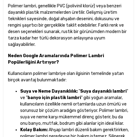
Polimer lambri, genellikle PVC (polivinil klorür) veya benzeri
dayanıklı plastik malzemelerden üretilir. Gelişmiş üretim
teknikleri sayesinde, doğal ahşabın desenini, dokusunu ve
rengini şaşırtıcı bir gerçeklikle taklit edebilirler. Farklı renk ve
desen seçenekleri sunarak, rustik bir görünümden modern bir
tarza kadar her türlü dekorasyon anlayışına uyum
sağlayabilirler.
Neden Google Aramalarında Polimer Lambri
Popülerliğini Artırıyor?
Kullanıcıların polimer lambriye olan ilgisinin temelinde yatan
birçok avantaj bulunmaktadır:
Suya ve Neme Dayanıklılık:
"
Suya dayanıklı lambri
"
ve "
banyo için plastik lambri
" gibi yoğun aramalar,
kullanıcıların özellikle nemli ortamlarda uzun ömürlü ve
sorunsuz bir çözüm aradığını gösteriyor. Polimer lambri,
suya ve neme karşı mükemmel direnç gösterir, bu da
onu banyo, mutfak, bodrum gibi alanlar için ideal kılar.
Kolay Bakım:
Ahşap lambri düzenli bakım gerektirirken,
polimer lambri neredeyse hiç bakım istemez. Silinerek