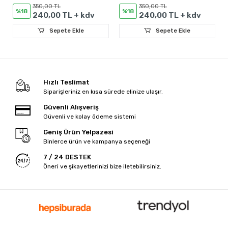
Paneli - 12mm
350,00 TL
350,00 TL
%18
%18
240,00 TL + kdv
240,00 TL + kdv
Sepete Ekle
Sepete Ekle
Hızlı Teslimat
Siparişleriniz en kısa sürede elinize ulaşır.
Güvenli Alışveriş
Güvenli ve kolay ödeme sistemi
Geniş Ürün Yelpazesi
Binlerce ürün ve kampanya seçeneği
7 / 24 DESTEK
Öneri ve şikayetlerinizi bize iletebilirsiniz.