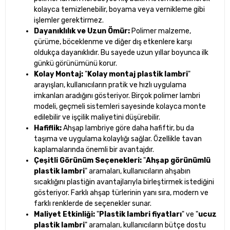
kolayca temizlenebilir, boyama veya vernikleme gibi
işlemler gerektirmez.
Dayanıklılık ve Uzun Ömür:
Polimer malzeme,
çürüme, böceklenme ve diğer dış etkenlere karşı
oldukça dayanıklıdır. Bu sayede uzun yıllar boyunca ilk
günkü görünümünü korur.
Kolay Montaj:
"
Kolay montaj plastik lambri
"
arayışları, kullanıcıların pratik ve hızlı uygulama
imkanları aradığını gösteriyor. Birçok polimer lambri
modeli, geçmeli sistemleri sayesinde kolayca monte
edilebilir ve işçilik maliyetini düşürebilir.
Hafiflik:
Ahşap lambriye göre daha hafiftir, bu da
taşıma ve uygulama kolaylığı sağlar. Özellikle tavan
kaplamalarında önemli bir avantajdır.
Çeşitli Görünüm Seçenekleri:
"
Ahşap görünümlü
plastik lambri
" aramaları, kullanıcıların ahşabın
sıcaklığını plastiğin avantajlarıyla birleştirmek istediğini
gösteriyor. Farklı ahşap türlerinin yanı sıra, modern ve
farklı renklerde de seçenekler sunar.
Maliyet Etkinliği:
"
Plastik lambri fiyatları
" ve "
ucuz
plastik lambri
" aramaları, kullanıcıların bütçe dostu