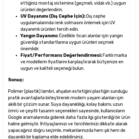
ettiğiniz montaj sistemine (geçmeli, vidalı vb.) uygun
ürünleri değerlendirin.
UV Dayanımı (Dış Cephe İçin):
Dış cephe
uygulamalarında renk solmasını önlemek için UV
dayanımlı ürünleri tercih edin.
Yangın Dayanımı:
Özellikle ticari alanlar için yangın
güvenliği standartlarına uygun ürünleri seçmek
önemlidir.
Fiyat/Performans Değerlendirmesi:
Farklı marka
ve modellerin fiyatlarını karşılaştırarak bütçenize en
uygun ve kaliteli seçeneği bulun.
Sonuç:
Polimer (plastik) lambri, ahşabın estetiğini plastiğin sunduğu
pratik avantajlarla birleştirerek modern yaşam alanları için
akıllı bir çözüm sunar. Suya dayanıklılığı, kolay bakımı, uzun
ömrü ve çeşitli tasarım seçenekleri sayesinde, kullanıcıların
Google aramalarında giderek daha fazla ilgi gösterdiği bir ürün
haline gelmiştir. İhtiyaçlarınızı ve tercihlerinizi dikkate alarak
yapacağınız doğru seçimle, mekanlarınızda hem şık hem de
dayanıklı bir kaplama elde edebilirsiniz.