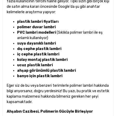
fazla kullanıcının tercihi haline geliyor. Tıpkı sizin gibi birçok kişi
de satın alma kararı öncesinde Google'da şu gibi anahtar
kelimelerle araştırma yapıyor:
plastik lambri fiyatları
polimer duvar lambri
PVC lambri modelleri
(Sıklıkla polimer lambri ile eş
anlamlı kullanılıyor)
suya dayanıklı lambri
dış cephe plastik lambri
iç cephe plastik lambri
kolay montaj plastik lambri
ucuz plastik lambri
ahşap görünümlü plastik lambri
banyo için plastik lambri
Eğer siz de bu veya benzeri terimlerle polimer lambri hakkında
bilgi arıyorsanız, doğru yerdesiniz! Bu yazı, bu pratik ve estetik
kaplama malzemesi hakkında bilmeniz gereken her şeyi
kapsamaktadır.
Ahşabın Cazibesi, Polimerin Gücüyle Birleşiyor