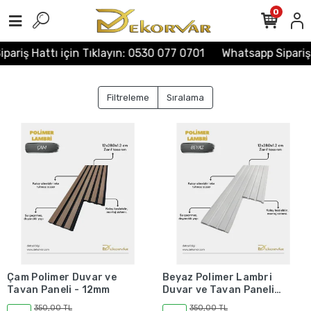
0
ariş Hattı için Tıklayın: 0530 077 0701
Whatsapp Sipariş 
Filtreleme
Sıralama
Çam Polimer Duvar ve
Beyaz Polimer Lambri
Tavan Paneli - 12mm
Duvar ve Tavan Paneli -
12mm
350,00 TL
350,00 TL