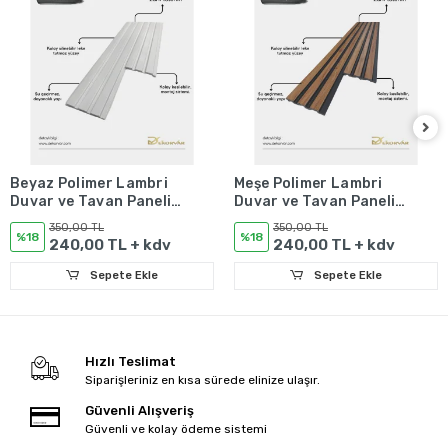
Beyaz Polimer Lambri
Meşe Polimer Lambri
Duvar ve Tavan Paneli -
Duvar ve Tavan Paneli -
12mm
12mm
350,00 TL
350,00 TL
%18
%18
240,00 TL + kdv
240,00 TL + kdv
Sepete Ekle
Sepete Ekle
Hızlı Teslimat
Siparişleriniz en kısa sürede elinize ulaşır.
Güvenli Alışveriş
Güvenli ve kolay ödeme sistemi