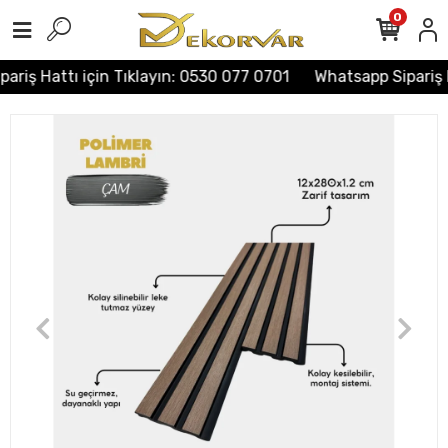
0
ariş Hattı için Tıklayın: 0530 077 0701
Whatsapp Sipariş H