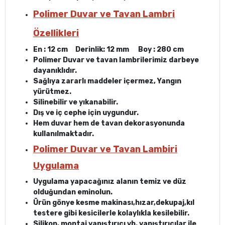
Polimer Duvar ve Tavan Lambri
Özellikleri
En : 12 cm Derinlik: 12 mm Boy : 280 cm
Polimer Duvar ve tavan lambrilerimiz darbeye
dayanıklıdır.
Sağlıya zararlı maddeler içermez, Yangın
yürütmez.
Silinebilir ve yıkanabilir.
Dış ve iç cephe için uygundur.
Hem duvar hem de tavan dekorasyonunda
kullanılmaktadır.
Polimer Duvar ve Tavan Lambiri
Uygulama
Uygulama yapacağınız alanın temiz ve düz
olduğundan eminolun.
Ürün gönye kesme makinası,hızar,dekupaj,kıl
testere gibi kesicilerle kolaylıkla kesilebilir.
Silikon, montaj yapıştırıcı vb. yapıştırıcılar ile