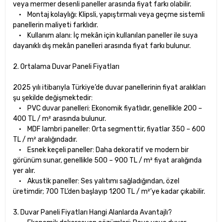
veya mermer desenli paneller arasında fiyat farkı olabilir.
• Montaj kolaylığı: Klipsli, yapıştırmalı veya geçme sistemli
panellerin maliyeti farklıdır.
• Kullanım alanı: İç mekân için kullanılan paneller ile suya
dayanıklı dış mekân panelleri arasında fiyat farkı bulunur.
2. Ortalama Duvar Paneli Fiyatları
2025 yılı itibarıyla Türkiye’de duvar panellerinin fiyat aralıkları
şu şekilde değişmektedir:
• PVC duvar panelleri: Ekonomik fiyatlıdır, genellikle 200 –
400 TL / m² arasında bulunur.
• MDF lambri paneller: Orta segmenttir, fiyatlar 350 – 600
TL / m² aralığındadır.
• Esnek keçeli paneller: Daha dekoratif ve modern bir
görünüm sunar, genellikle 500 – 900 TL / m² fiyat aralığında
yer alır.
• Akustik paneller: Ses yalıtımı sağladığından, özel
üretimdir; 700 TL’den başlayıp 1200 TL / m²’ye kadar çıkabilir.
3. Duvar Paneli Fiyatları Hangi Alanlarda Avantajlı?