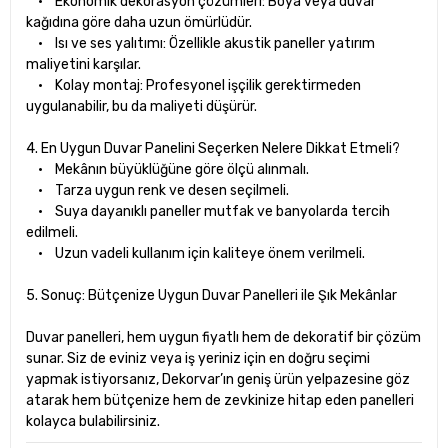
• Ekonomik dekorasyon çözümleri: Boya veya duvar
kağıdına göre daha uzun ömürlüdür.
• Isı ve ses yalıtımı: Özellikle akustik paneller yatırım
maliyetini karşılar.
• Kolay montaj: Profesyonel işçilik gerektirmeden
uygulanabilir, bu da maliyeti düşürür.
4. En Uygun Duvar Panelini Seçerken Nelere Dikkat Etmeli?
• Mekânın büyüklüğüne göre ölçü alınmalı.
• Tarza uygun renk ve desen seçilmeli.
• Suya dayanıklı paneller mutfak ve banyolarda tercih
edilmeli.
• Uzun vadeli kullanım için kaliteye önem verilmeli.
5. Sonuç: Bütçenize Uygun Duvar Panelleri ile Şık Mekânlar
Duvar panelleri, hem uygun fiyatlı hem de dekoratif bir çözüm
sunar. Siz de eviniz veya iş yeriniz için en doğru seçimi
yapmak istiyorsanız,
Dekorvar’
ın geniş ürün yelpazesine göz
atarak hem bütçenize hem de zevkinize hitap eden panelleri
kolayca bulabilirsiniz.