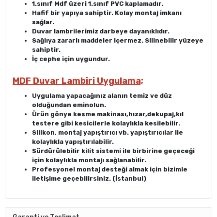
1.sınıf Mdf üzeri 1.sınıf PVC kaplamadır.
Hafif bir yapıya sahiptir. Kolay montaj imkanı
sağlar.
Duvar lambrilerimiz darbeye dayanıklıdır.
Sağlıya zararlı maddeler içermez. Silinebilir yüzeye
sahiptir.
İç cephe için uygundur.
MDF Duvar Lambiri Uygulama;
Uygulama yapacağınız alanın temiz ve düz
olduğundan eminolun.
Ürün gönye kesme makinası,hızar,dekupaj,kıl
testere gibi kesicilerle kolaylıkla kesilebilir.
Silikon, montaj yapıştırıcı vb. yapıştırıcılar ile
kolaylıkla yapıştırılabilir.
Sürdürülebilir kilit sistemi ile birbirine geçeceği
için kolaylıkla montajı sağlanabilir.
Profesyonel montaj desteği almak için bizimle
iletişime geçebilirsiniz. (İstanbul)