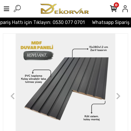
0
riş Hattı için Tıklayın: 0530 077 0701
Whatsapp Sipariş H