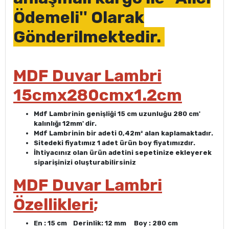
Ödemeli'' Olarak
Gönderilmektedir.
MDF Duvar Lambri
15cmx280cmx1.2cm
Mdf Lambrinin genişliği 15 cm uzunluğu 280 cm'
kalınlığı 12mm' dir.
Mdf Lambrinin bir adeti 0,42
m²
alan kaplamaktadır.
Sitedeki fiyatımız 1 adet ürün boy fiyatımızdır.
İhtiyacınız olan ürün adetini sepetinize ekleyerek
siparişinizi oluşturabilirsiniz
MDF Duvar Lambri
Özellikleri
;
En : 15 cm Derinlik: 12 mm Boy : 280 cm