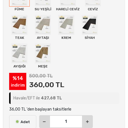
FÜME
SU YEŞİLİ
HARELİ CEVİZ
CEVİZ
TEAK
AYTAŞI
KREM
SİYAH
AYIŞIĞI
MEŞE
500,00 TL
%14
360,00 TL
indirim
Havale/EFT ile
427,68 TL
36,00 TL 'den başlayan taksitlerle
Adet