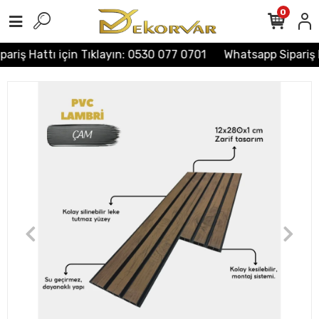
0
riş Hattı için Tıklayın: 0530 077 0701
Whatsapp Sipariş H