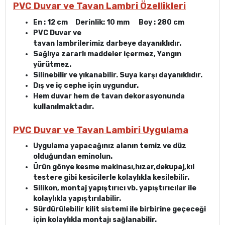
PVC Duvar ve Tavan Lambri Özellikleri
En : 12 cm Derinlik: 10 mm Boy : 280 cm
PVC Duvar ve
tavan lambrilerimiz darbeye dayanıklıdır.
Sağlıya zararlı maddeler içermez, Yangın
yürütmez.
Silinebilir ve yıkanabilir. Suya karşı dayanıklıdır.
Dış ve iç cephe için uygundur.
Hem duvar hem de tavan dekorasyonunda
kullanılmaktadır.
PVC Duvar ve Tavan Lambiri Uygulama
Uygulama yapacağınız alanın temiz ve düz
olduğundan eminolun.
Ürün gönye kesme makinası,hızar,dekupaj,kıl
testere gibi kesicilerle kolaylıkla kesilebilir.
Silikon, montaj yapıştırıcı vb. yapıştırıcılar ile
kolaylıkla yapıştırılabilir.
Sürdürülebilir kilit sistemi ile birbirine geçeceği
için kolaylıkla montajı sağlanabilir.