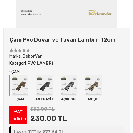
Çam Pvc Duvar ve Tavan Lambri- 12cm
Marka:
DekorVar
Kategori:
PVC LAMBRİ
: ÇAM
ÇAM
ANTRASİT
AÇIK GRİ
MEŞE
350,00 TL
%21
230,00 TL
indirim
Havale/EFT ile
273,24 TL