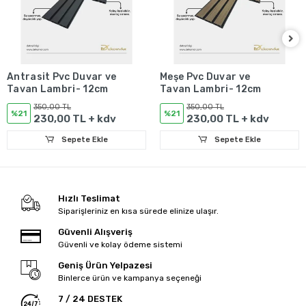
Antrasit Pvc Duvar ve
Meşe Pvc Duvar ve
Tavan Lambri- 12cm
Tavan Lambri- 12cm
350,00 TL
350,00 TL
%21
%21
230,00 TL + kdv
230,00 TL + kdv
Sepete Ekle
Sepete Ekle
Hızlı Teslimat
Siparişleriniz en kısa sürede elinize ulaşır.
Güvenli Alışveriş
Güvenli ve kolay ödeme sistemi
Geniş Ürün Yelpazesi
Binlerce ürün ve kampanya seçeneği
7 / 24 DESTEK