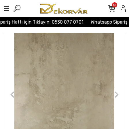
0
riş Hattı için Tıklayın: 0530 077 0701
Whatsapp Sipariş H