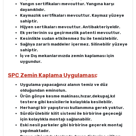
Yangın sertifikaları mevcuttur. Yangına karşı
dayanıklıdır.
Kaymazlık sertfikaları mevcuttur. Kaymaz yüzeye
sahiptir.
Hijyen sertikaları mevcuttur. Antibakteriyeldir.
Ek yerlerinin su geçirmezlik patenti mevcuttur.
Kesinlikle sudan etkilenmez Su ile temizlebilir.
Sağlıya zararlı maddeler içermez. Silinebilir yüzeye
sahiptir.
İç ve Dış mekanlarınızda zemin kaplaması için
uygundur.
SPC Zemin Kaplama Uygulaması;
Uygulama yapacağınız alanın temiz ve düz
olduğundan eminolun.
Ürün gönye kesme makinası,hızar,dekupaj,kıl
testere gibi kesicilerle kolaylıkla kesilebilir.
Herhangi bir yapıştırıcı kullanımına gerek yoktur.
Sürdürülebilir kilit sistemi ile birbirine geçeceği
için kolaylıkla montajı sağlanabilir.
Eski nesil parkeler gibi birbirine geçerek montaj
yapılmaktadır.