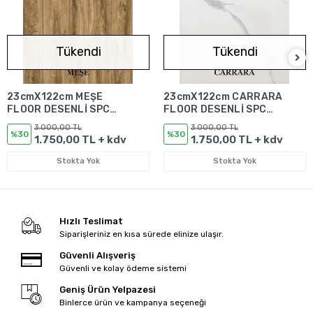
Tükendi
Tükendi
23cmX122cm MEŞE
23cmX122cm CARRARA
FLOOR DESENLİ SPC
FLOOR DESENLİ SPC
ZEMİN KAPLAMASI (9
ZEMİN KAPLAMASI (9
3.000,00 TL
3.000,00 TL
ADET)
ADET)
%30
%30
1.750,00 TL + kdv
1.750,00 TL + kdv
Stokta Yok
Stokta Yok
Hızlı Teslimat
Siparişleriniz en kısa sürede elinize ulaşır.
Güvenli Alışveriş
Güvenli ve kolay ödeme sistemi
Geniş Ürün Yelpazesi
Binlerce ürün ve kampanya seçeneği