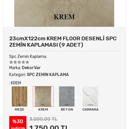
23cmX122cm KREM FLOOR DESENLİ SPC
ZEMİN KAPLAMASI (9 ADET)
Spc Zemin Kaplama.
Marka:
DekorVar
Kategori:
SPC ZEMİN KAPLAMA
: KREM
MEŞE
KREM
BETON
CARRARA
3.000,00 TL
%30
1.750,00 TL
indirim