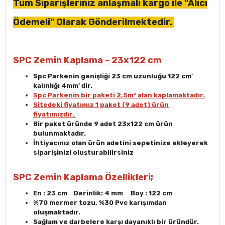
Tüm Siparişleriniz anlaşmalı kargo ile ''Alıcı
Ödemeli'' Olarak Gönderilmektedir.
SPC Zemin Kaplama - 23x122 cm
Spc Parkenin genişliği 23 cm uzunluğu 122 cm'
kalınlığı 4mm' dir.
Spc Parkenin bir paketi 2,5
m²
alan kaplamaktadır.
Sitedeki fiyatımız 1 paket (9 adet) ürün
fiyatımızdır.
Bir paket üründe 9 adet 23x122 cm ürün
bulunmaktadır.
İhtiyacınız olan ürün adetini sepetinize ekleyerek
siparişinizi oluşturabilirsiniz
SPC Zemin Kaplama Özellikleri
;
En : 23 cm Derinlik: 4 mm Boy : 122 cm
%70 mermer tozu, %30 Pvc karışımdan
oluşmaktadır.
Sağlam ve darbelere karşı dayanıklı bir üründür.