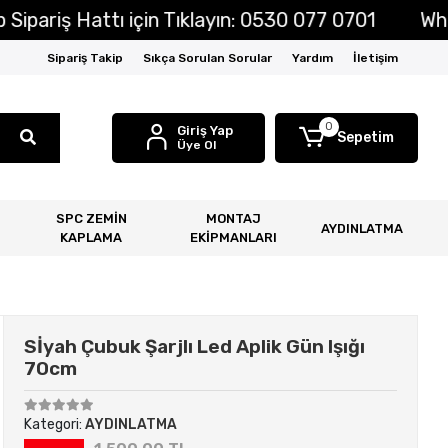
riş Hattı için Tıklayın: 0530 077 0701
Whatsap
Sipariş Takip
Sıkça Sorulan Sorular
Yardım
İletişim
0
Giriş Yap
Sepetim
Üye Ol
SPC ZEMİN
MONTAJ
AYDINLATMA
KAPLAMA
EKİPMANLARI
Sİyah Çubuk Şarjlı Led Aplik Gün Işığı
70cm
Kategori:
AYDINLATMA