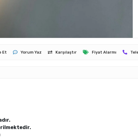
e Et
Yorum Yaz
Karşılaştır
Fiyat Alarmı
Tel
dır.
erilmektedir.
)