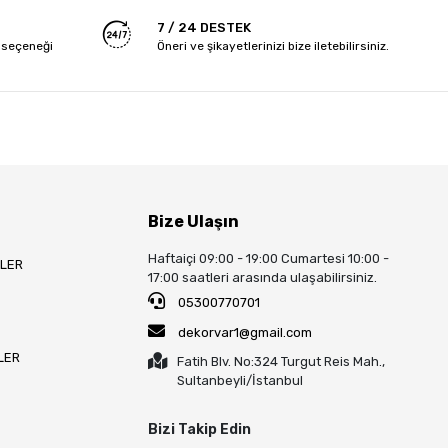
7 / 24 DESTEK
 seçeneği
Öneri ve şikayetlerinizi bize iletebilirsiniz.
Bize Ulaşın
Haftaiçi 09:00 - 19:00 Cumartesi 10:00 -
LLER
17:00 saatleri arasında ulaşabilirsiniz.
05300770701
dekorvar1@gmail.com
LER
Fatih Blv. No:324 Turgut Reis Mah.,
Sultanbeyli/İstanbul
Bizi Takip Edin