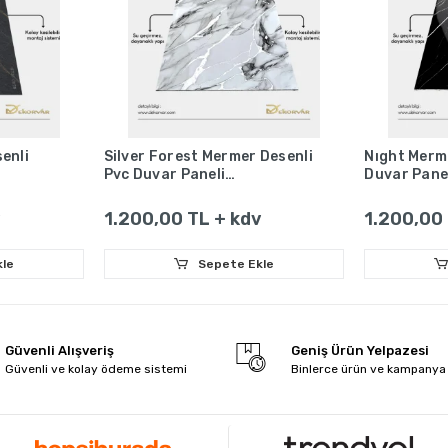
enli
Silver Forest Mermer Desenli
Nıght Merm
Pvc Duvar Paneli
Duvar Pane
1220x2440x2.2
1220x2440
v
1.200,00 TL + kdv
1.200,00 
le
Sepete Ekle
Güvenli Alışveriş
Geniş Ürün Yelpazesi
Güvenli ve kolay ödeme sistemi
Binlerce ürün ve kampanya