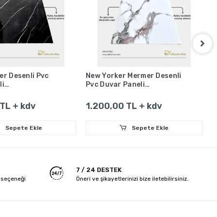
er Desenli Pvc
New Yorker Mermer Desenli
N
li
Pvc Duvar Paneli
P
x2.2
1220x2440x2.2
1
TL + kdv
1.200,00 TL + kdv
1
Sepete Ekle
Sepete Ekle
7 / 24 DESTEK
 seçeneği
Öneri ve şikayetlerinizi bize iletebilirsiniz.