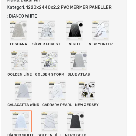
Marka:
DekorVar
Kategori:
1220x2440x2.2 PVC MERMER PANELLER
: BİANCO WHITE
TOSCANA
SİLVER FOREST
NİGHT
NEW YORKER
GOLDEN LİNE
GOLDEN STORM
BLUE ATLAS
CALACATTA WİND
CARRARA PEARL
NEW JERSEY
BİANCO WHITE
GOLDEN HİLL
NERO GOLD