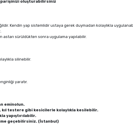
parişinizi oluşturabilirsiniz
ldir. Kendin yap sistemlidir ustaya gerek duymadan kolaylıkla uygulanabil
.
 astarı sürüldükten sonra uygulama yapılabilir.
ylıkla silinebilir.
ginliği yaratır.
an eminolun.
ıl testere gibi kesicilerle kolaylıkla kesilebilir.
la yapıştırılabilir.
ime geçebilirsiniz. (İstanbul)