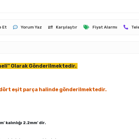
e Et
Yorum Yaz
Karşılaştır
Fiyat Alarmı
Tel
emeli'' Olarak Gönderilmektedir.
dört eşit parça halinde gönderilmektedir.
 kalınlığı 2.2mm' dir.