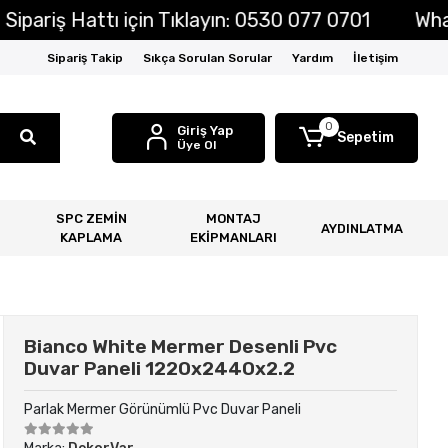
riş Hattı için Tıklayın: 0530 077 0701
Whatsap
Sipariş Takip
Sıkça Sorulan Sorular
Yardım
İletişim
0
Giriş Yap
Sepetim
Üye Ol
SPC ZEMİN
MONTAJ
AYDINLATMA
KAPLAMA
EKİPMANLARI
Bianco White Mermer Desenli Pvc
Duvar Paneli 1220x2440x2.2
Parlak Mermer Görünümlü Pvc Duvar Paneli