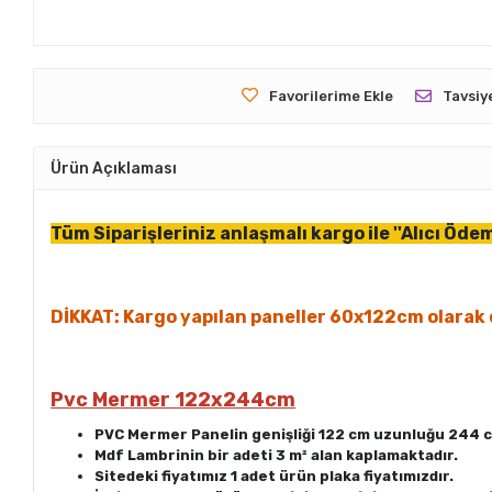
Favorilerime Ekle
Tavsiy
Ürün Açıklaması
Tüm Siparişleriniz anlaşmalı kargo ile ''Alıcı Öd
DİKKAT: Kargo yapılan paneller 60x122cm olarak 
Pvc Mermer 122x244cm
PVC Mermer Panelin genişliği 122 cm uzunluğu 244 cm'
Mdf Lambrinin bir adeti 3
m²
alan kaplamaktadır.
Sitedeki fiyatımız 1 adet ürün plaka fiyatımızdır.