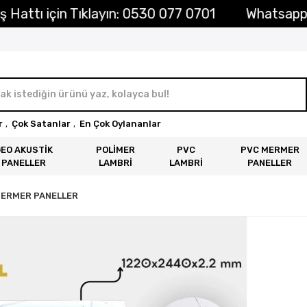
ttı için Tıklayın: 0530 077 0701
Whatsapp Sipa
r
,
Çok Satanlar
,
En Çok Oylananlar
GEO AKUSTİK
POLİMER
PVC
PVC MERMER
PANELLER
LAMBRİ
LAMBRİ
PANELLER
MERMER PANELLER