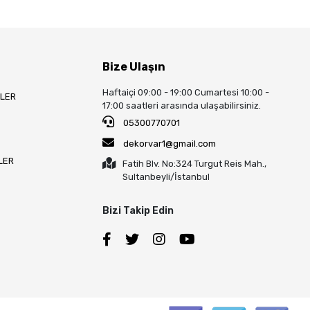
Bize Ulaşın
Haftaiçi 09:00 - 19:00 Cumartesi 10:00 -
LLER
17:00 saatleri arasında ulaşabilirsiniz.
05300770701
dekorvar1@gmail.com
LER
Fatih Blv. No:324 Turgut Reis Mah.,
Sultanbeyli/İstanbul
Bizi Takip Edin