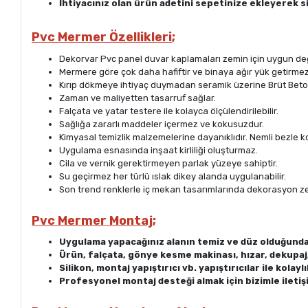
İhtiyacınız olan ürün adetini sepetinize ekleyerek si
Pvc Mermer Özellikleri
;
Dekorvar Pvc panel duvar kaplamaları zemin için uygun deği
Mermere göre çok daha hafiftir ve binaya ağır yük getirmez
Kırıp dökmeye ihtiyaç duymadan seramik üzerine Brüt Beton
Zaman ve maliyetten tasarruf sağlar.
Falçata ve yatar testere ile kolayca ölçülendirilebilir.
Sağlığa zararlı maddeler içermez ve kokusuzdur.
Kimyasal temizlik malzemelerine dayanıklıdır. Nemli bezle kola
Uygulama esnasında inşaat kirliliği oluşturmaz.
Cila ve vernik gerektirmeyen parlak yüzeye sahiptir.
Su geçirmez her türlü ıslak dikey alanda uygulanabilir.
Son trend renklerle iç mekan tasarımlarında dekorasyon zen
Pvc Mermer Montaj;
Uygulama yapacağınız alanın temiz ve düz olduğund
Ürün, falçata, gönye kesme makinası, hızar, dekupaj, k
Silikon, montaj yapıştırıcı vb. yapıştırıcılar ile kolaylık
Profesyonel montaj desteği almak için bizimle iletiş